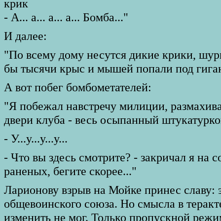
крик
- А... а... а... а... Бомба..."
И далее:
"По всему дому несутся дикие крики, шурш
бы тысячи крыс и мышей попали под гига
А вот побег бомбометателей:
"Я побежал навстречу милиции, размахивая
двери клуба - весь осыпанный штукатуркой
- У...у...у...у...
- Что вы здесь смотрите? - закричал я на
раненых, бегите скорее..."
Ларионову взрыв на Мойке принес славу: 
общевоинского союза. Но смысла в теракте
изменить не мог. Только пропускной режи